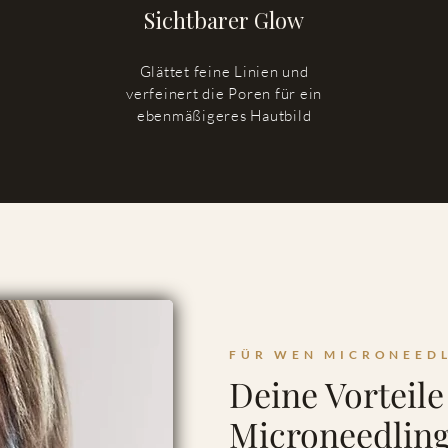
Sichtbarer Glow
Glättet feine Linien und
verfeinert die Poren für ein
ebenmäßigeres Hautbild
FÜR WEN MICRONEEDL
Deine Vorteile
Microneedlin