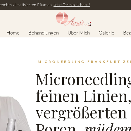
enehm klimatisierten Räumen.
Jetzt Termin sichern!
Home
Behandlungen
Über Mich
Galerie
Bea
MICRONEEDLING FRANKFURT ZE
Microneedling
feinen Linien
vergrößerten
Poren,
müdem 