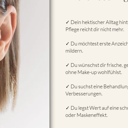
✓ Dein hektischer Alltag hin
Pflege reicht dir nicht mehr.
✓ Du möchtest erste Anzeich
mildern.
✓ Du wünschst dir frische, ge
ohne Make-up wohlfühlst.
✓ Du suchst eine Behandlung
Verbesserungen.
✓ Du legst Wert auf eine sc
oder Maskeneffekt.