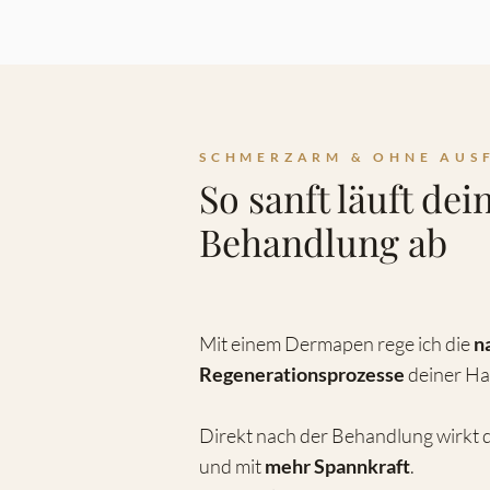
SCHMERZARM & OHNE AUSF
So sanft läuft dei
Behandlung ab
Mit einem Dermapen rege ich die
n
Regenerationsprozesse
deiner H
Direkt nach der Behandlung wirkt 
und mit
mehr Spannkraft
.