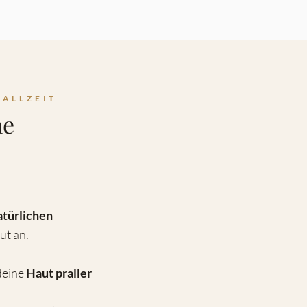
ALLZEIT
ne
atürlichen
aut
an.
deine
Haut praller