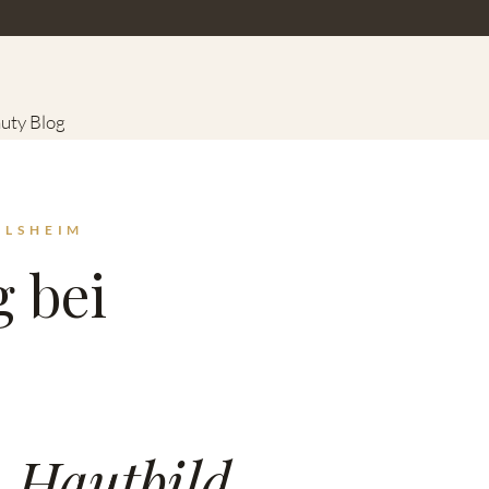
uty Blog
ILSHEIM
 bei
,
Hautbild