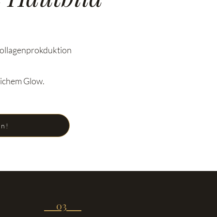
Kollagenprokduktion
lichem Glow.
en!
03