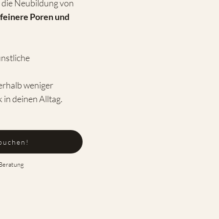
 die Neubildung von
feinere Poren und
nstliche
erhalb weniger
 in deinen Alltag.
buchen!
 Beratung