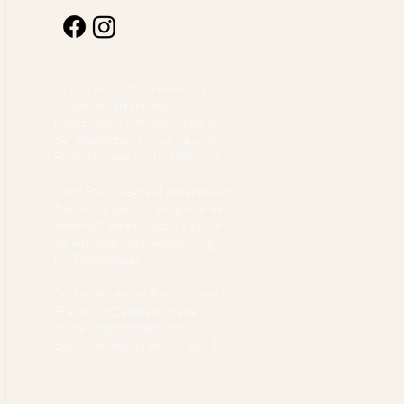
Ich bin Anna, Kosmetikerin mit
27 Jahren Erfahrung,
medizinischem Hintergrund aus
der plastischen Chirurgie und
Fortbildungen in Hautalterung.
Mein Fokus liegt auf apparativen
Behandlungen für ein glatteres,
ebenmäßigeres Hautbild sowie
dauerhafter Haarentfernung
mit Diodenlaser.
Du findest Annas Beautyroom in
Frankfurt-Zeilsheim, nahe
Kriftel und Hofheim, mit
Bushaltestelle direkt vor der Tür.